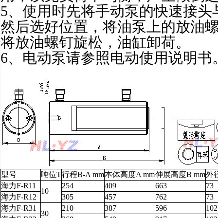
5、使用时先将手动泵的快速接头
然后选好位置，将油泵上的放油
将放油螺钉旋松，油缸卸荷。
6、电动泵请参照电动使用说明书
型号
吨位T
行程B-A mm
本体高度A mm
伸展高度B mm
外径
海力F-R11
254
409
663
73
10
海力F-R12
305
457
762
73
海力F-R31
210
387
596
102
30