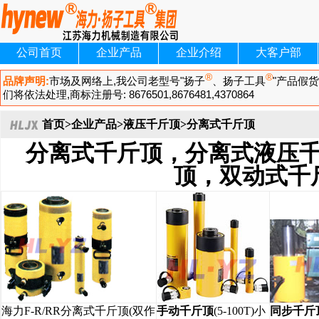
公司首页
企业产品
企业介绍
大客户部
首页
>
企业产品
>
液压千斤顶
>分离式千斤顶
分离式千斤顶，分离式液压
顶，双动式千
海力F-R/RR分离式千斤顶(双作
手动千斤顶
(5-100T)小
同步千斤