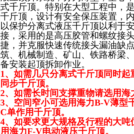
式千斤顶。特别在大型工程中，
千斤顶，设计有安全保压装置，
以保护分离式液压千斤顶以利于
接，采用的是高压胶管和螺纹接
捷，并克服快速传统接头漏油缺
筑、机械制造、矿山、铁路桥梁
备安装起顶拆卸作业。
1、如需几只分离式千斤顶同时起重
同步千斤顶
。
2、如需长时间支撑重物请选用海力
3、空间窄小可选用海力B-V
薄型
C
单作用千斤顶
。
4、如要求更大规格及行程的大吨
用海力F-V
电动液压千斤顶
。