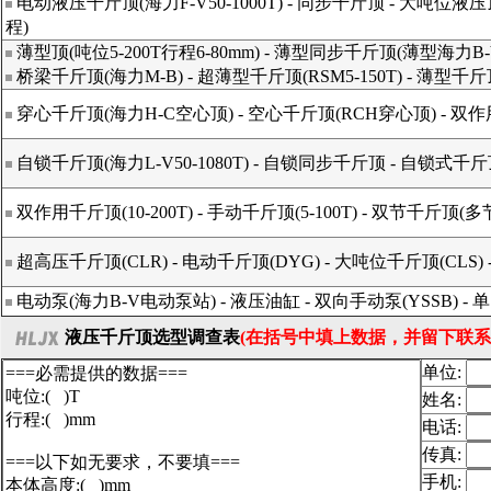
电动液压千斤顶
(海力F-V50-1000T) -
同步千斤顶
-
大吨位液压
程)
薄型顶
(吨位5-200T行程6-80mm) -
薄型同步千斤顶
(薄型海力B-
桥梁千斤顶
(海力M-B) -
超薄型千斤顶
(RSM5-150T) -
薄型千斤
穿心千斤顶
(海力H-C空心顶) -
空心千斤顶
(RCH穿心顶) -
双作
自锁千斤顶
(海力L-V50-1080T) -
自锁同步千斤顶
-
自锁式千斤
双作用千斤顶
(10-200T) -
手动千斤顶
(5-100T) -
双节千斤顶
(多
超高压千斤顶
(CLR) -
电动千斤顶
(DYG) -
大吨位千斤顶
(CLS) 
电动泵
(海力B-V电动泵站) -
液压油缸
-
双向手动泵
(YSSB) -
单
液压千斤顶选型调查表
(在括号中填上数据，并留下联系
单位:
姓名:
电话:
传真:
手机: