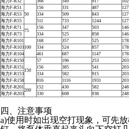
海力F-R32
368
549
917
102
海力F-R51
156
331
487
127
海力F-R53
50
334
509
843
127
海力F-R55
511
733
1244
127
海力F-R71
156
347
503
146
75
海力F-R73
334
525
858
146
海力F-R101
168
357
525
178
海力F-R103
100
334
524
857
178
海力F-R104
461
687
1147
178
海力F-R150
57
196
253
203
海力F-R151
156
385
541
203
150
海力F-R153
334
582
915
203
海力F-R158
816
1116
1931
203
海力F-R201
152
430
582
248
200
海力F-R203
330
608
938
248
四、注意事项
a)使用时如出现空打现象，可先