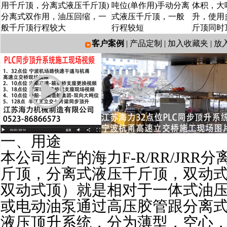
用千斤顶，分离式液压千斤顶)
吨位(单作用)手动分离
体积，大
分离式双作用，油压回缩，一
式液压千斤顶，一般
升，使用
般千斤顶行程较大
行程较短
斤顶同时
客户案例
|
产品定制
|
加入收藏夹
|
放
一、用途
本公司生产的海力F-R/RR/JR
斤顶，分离式液压千斤顶，双动
双动式顶）就是相对于一体式油
或电动油泵通过高压胶管跟分离
液压顶升系统，分为薄型，空心