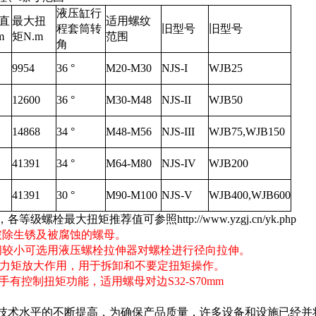
液压缸行
直
最大扭
适用螺纹
程套筒转
旧型号
旧型号
m
矩N.m
范围
角
9954
36 °
M20-M30
NJS-I
WJB25
12600
36 °
M30-M48
NJS-II
WJB50
14868
34 °
M48-M56
NJS-III
WJB75,WJB150
41391
34 °
M64-M80
NJS-IV
WJB200
41391
30 °
M90-M100
NJS-V
WJB400,WJB600
，
各等级螺栓最大扭矩推荐值可参照http://www.yzgj.cn/yk.php
破除生锈及被腐蚀的螺母。
间较小可选用液压
螺栓拉伸器
对螺栓进行径向拉伸。
力矩放大作用，用于拆卸和不要定扭矩操作。
手
有控制扭矩功能，适用螺母对边S32-S70mm
技术水平的不断提高，为确保产品质量，许多设备和设施已经并