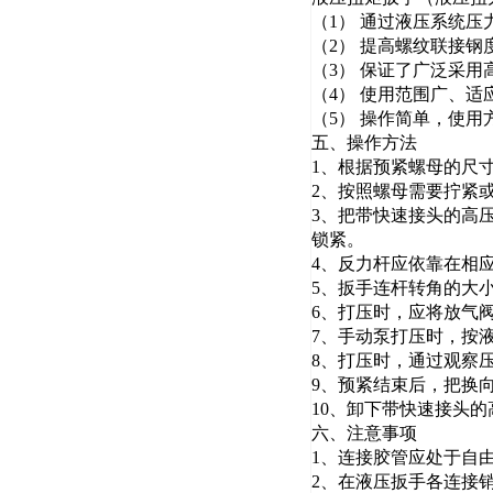
（1） 通过液压系统
（2） 提高螺纹联接
（3） 保证了广泛采
（4） 使用范围广、
（5） 操作简单，使用
五、操作方法
1、根据预紧螺母的尺
2、按照螺母需要拧紧
3、把带快速接头的高压
锁紧。
4、反力杆应依靠在相
5、扳手连杆转角的大
6、打压时，应将放气
7、手动泵打压时，按
8、打压时，通过观察压
9、预紧结束后，把换
10、卸下带快速接头
六、注意事项
1、连接胶管应处于自由
2、在液压扳手各连接