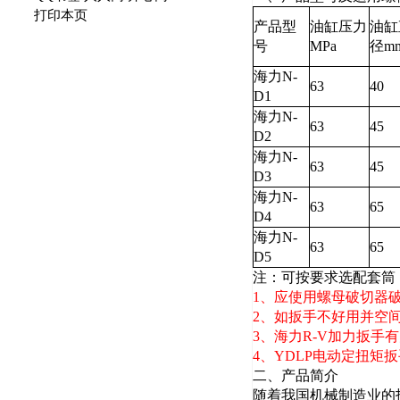
打印本页
产品型
油缸压力
油缸
号
MPa
径m
海力N-
63
40
D1
海力N-
63
45
D2
海力N-
63
45
D3
海力N-
63
65
D4
海力N-
63
65
D5
注：可按要求选配套筒
1、应使用
螺母破切器
2、如扳手不好用并空
3、海力R-V
加力扳手
有
4、YDLP
电动定扭矩扳
二、产品简介
随着我国机械制造业的