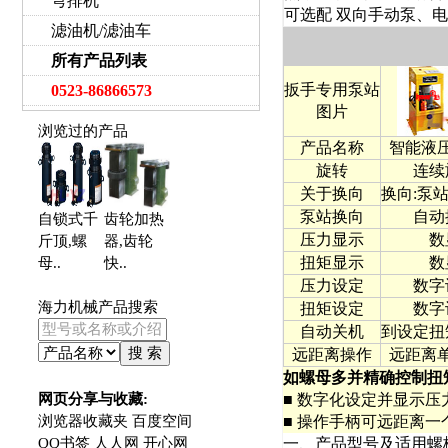
弯排机
可选配
双向手动泵
、
电
滤油机/滤油车
所有产品列表
扳手专用泵站
0523-86866573
图片
浏览过的产品
产品名称
智能液
旋转
连续
关于换向
换向:泵
泵站换向
自动
自锁式千
齿轮加热
压力显示
数
斤顶,螺
器,齿轮
扭矩显示
数
母
..
快
..
压力设定
数字
海力机械产品搜索
扭矩设定
数字
自动关机
到设定扭
远距离操作
远距离
如螺母多并精确控制扭
网页分享与收藏:
■ 数字化设定并显示压力
浏览器收藏夹
百度空间
■ 操作手柄可远距离
QQ书签
人人网
开心网
一、产品型号及适用螺