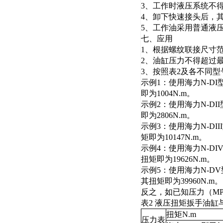
3、工作时液压系统不
4、卸下快速接头后，
5、工作油采用普通液压
七、应用
1、根据螺纹联接尺寸
2、油缸压力不得超过最
3、按照表2及各不同型
示例1：使用海力N-DI型
即为1004N.m。
示例2：使用海力N-DII
即为2806N.m。
示例3：使用海力N-DII
矩即为10147N.m。
示例4：使用海力N-DIV型
扭矩即为19626N.m。
示例5：使用海力N-DV型扳
其扭矩即为39960N.m。
反之，如已知压力（MP
表2 液压扭矩扳手油
扭矩N.m
压力表