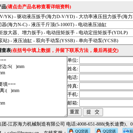
产品
(请点击产品名称查看详细资料)
V/YK) -
驱动液压扳手
(海力D-V/YD) -
大功率液压扭力扳手
(海力
切器
(海力N-C) -
液压千斤顶
(5-1000T) -
电动液压油缸
力矩放大器、增力扳手) -
电动扭矩扳手
-
电动定扭矩扳手
(YDLP)
站) -
液压油缸
-
双向手动泵
(YSSB) -
单向手动泵
(YCSB)
调查表
(在括号中填上数据，并留下联系方法，最后再提交)
单位:
姓名:
电话:
传真:
手机:
邮箱:
集团-
江苏海力机械制造有限公司
电话:4008-651-888(免长途费)、052
IL：
sales@hynew.cn
在线客服：