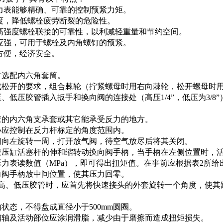
压力表能够精确、可靠的控制预紧力矩。
钢度，降低螺栓疲劳断裂的危险性。
用高强度螺栓联接的可靠性，以利减轻重量和节约空间。
适应强，可用于螺栓及内角螺钉的预紧。
方便，经济安全。
寸选配内六角套筒。
或松开的要求，组合棘轮（拧紧螺母时用右向棘轮，松开螺母时
、低压胶管插入扳手和换向阀的连接处（高压1/4”，低压为3/
应的内六角支承套或其它能承受反力的地方。
小应控制在反力杆标定的角度范围内。
阀向左旋转一周，打开放气阀，待空气放尽后将其关闭。
液压缸活塞杆的伸和缩转动换向阀手柄，当手柄在左侧位置时，
力表读数值（MPa），即可得出扭矩值。在事前应根据表2所给出
向阀手柄放中间位置，使其压力回零。
的高、低压胶管时，应首先将快速接头的外套旋转一个角度，使
状态，不得盘成直径小于500mm圆圈。
销轴及活动部位应涂润滑脂，减少由于磨擦而造成扭矩损失。