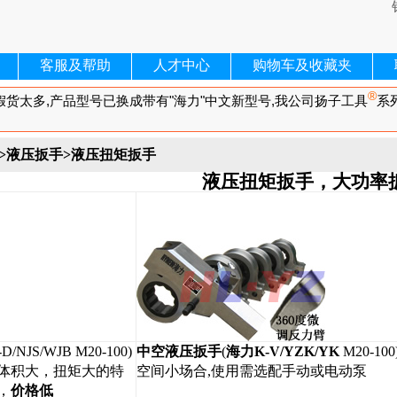
客服及帮助
人才中心
购物车及收藏夹
>
液压扳手
>液压扭矩扳手
液压扭矩扳手，大功率
D/NJS/WJB M20-100)
中空液压扳手
(
海力K-V/YZK/YK
M20-1
体积大，扭矩大的特
空间小场合,使用需选配手动或电动泵
，
价格低