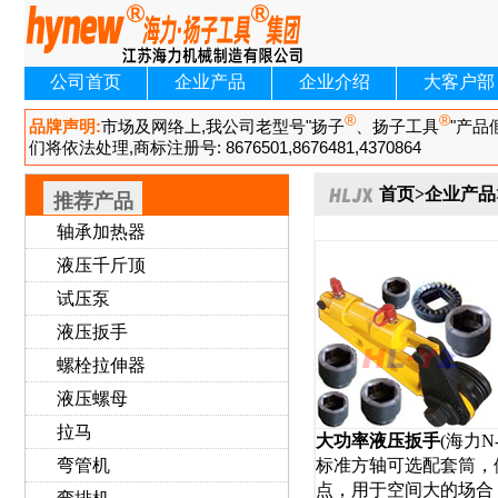
公司首页
企业产品
企业介绍
大客户部
首页
>
企业产品
推荐产品
轴承加热器
液压千斤顶
试压泵
液压扳手
螺栓拉伸器
液压螺母
拉马
大功率液压扳手
(海力N-
弯管机
标准方轴可选配套筒，
点，用于空间大的场合