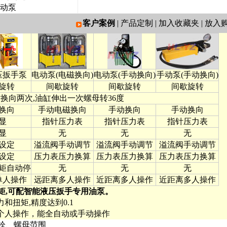
动泵
客户案例
|
产品定制
|
加入收藏夹
|
放入
压扳手泵
电动泵(电磁换向)
电动泵(手动换向)
手动泵(手动换向)
旋转
间歇旋转
间歇旋转
间歇旋转
站换向两次,油缸伸出一次螺母转36度
换向
手动电磁换向
手动换向
手动换向
显
指针压力表
指针压力表
指针压力表
显
无
无
无
设定
溢流阀手动调节
溢流阀手动调节
溢流阀手动调节
设定
压力表压力换算
压力表压力换算
压力表压力换算
矩自动停
无
无
无
单人操作
远距离多人操作
近距离多人操作
近距离多人操作
矩,可配智能液压扳手专用油泵。
和扭矩,精度达到0.1
一个人操作，能全自动或手动操作
栓、螺母范围