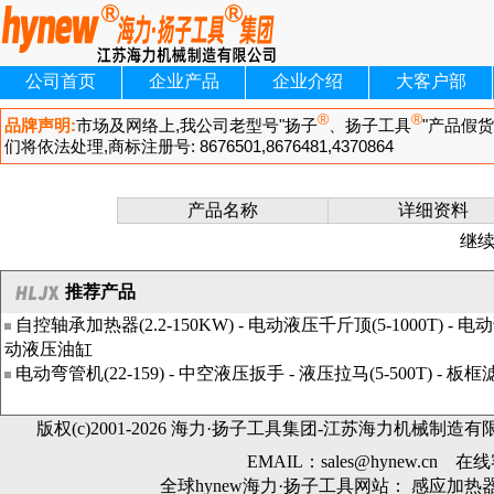
公司首页
企业产品
企业介绍
大客户部
产品名称
详细资料
继
推荐产品
自控轴承加热器
(2.2-150KW) -
电动液压千斤顶
(5-1000T) -
电动
动液压油缸
电动弯管机
(22-159) -
中空液压扳手
-
液压拉马
(5-500T) -
板框
版权(c)2001-2026 海力·扬子工具集团-
江苏海力机械制造有
EMAIL：
sales@hynew.cn
在线
全球
hynew
海力·扬子工具网站：
感应加热